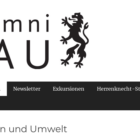
ngenieure, Verkehrsingenieure und Wirtschaftsingenieure/Bau 
o-Wihelmina e. V.
n
Newsletter
Exkursionen
Herrenknecht-St
uen und Umwelt