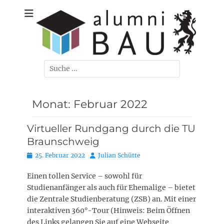
Zum
Der Ehemaligenverein der Bauingenieure, Umweltingenieure,
Alumni-Bau
Inhalt
Verkehrsingenieure und Wirtschaftsingenieure/Bau der TU
springen
Braunschweig
Carolo-
Wihelmina e. V.
Suchen
nach:
Monat:
Februar 2022
Virtueller Rundgang durch die TU
Braunschweig
Posted
Autor
25. Februar 2022
Julian Schütte
on
Einen tollen Service – sowohl für
Studienanfänger als auch für Ehemalige – bietet
die Zentrale Studienberatung (ZSB) an. Mit einer
interaktiven 360°-Tour (Hinweis: Beim Öffnen
des Links gelangen Sie auf eine Webseite