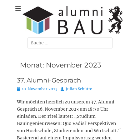
Zum
Der Ehemaligenverein der Bauingenieure, Umweltingenieure,
Alumni-Bau
Inhalt
Verkehrsingenieure und Wirtschaftsingenieure/Bau der TU
springen
Braunschweig
Carolo-
Wihelmina e. V.
Suchen
nach:
Monat:
November 2023
37. Alumni-Gespräch
Posted
Autor
10. November 2023
Julian Schütte
on
Wir möchten herzlich zu unserem 37. Alumni-
Gespräch 16. November 2023 um 18:30 Uhr
einladen. Der Titel lautet: „Studium
Bauingenieurwesen: Quo Vadis? Perspektiven
von Hochschule, Studierenden und Wirtschaft.“
Basierend auf einem Impulsvortrag werden