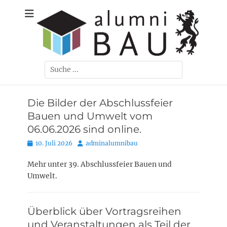
Zum
Der Ehemaligenverein der Bauingenieure, Umweltingenieure,
Alumni-Bau
Inhalt
Verkehrsingenieure und Wirtschaftsingenieure/Bau der TU
springen
Braunschweig
Carolo-
Wihelmina e. V.
Suchen
nach:
Die Bilder der Abschlussfeier
Bauen und Umwelt vom
06.06.2026 sind online.
Posted
Autor
10. Juli 2026
adminalumnibau
on
Mehr unter 39. Abschlussfeier Bauen und
Umwelt.
Überblick über Vortragsreihen
und Veranstaltungen als Teil der