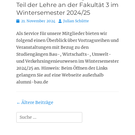
Teil der Lehre an der Fakultät 3 im
Wintersemester 2024/25
Posted
Autor
21. November 2024
Julian Schütte
on
Als Service für unsere Mitglieder bieten wir
folgend einen Überblick über Vortragsreihen und
Veranstaltungen mit Bezug zu den
Studiengängen Bau-, Wirtschafts-, Umwelt-
und Verkehrsingenieurwesen im Wintersemester
2024/25 an. Hinweis: Beim Öffnen der Links
gelangen Sie auf eine Webseite außerhalb
alumni-bau.de
Beitragsnavigation
←
Ältere Beiträge
Suchen
nach: