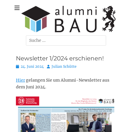
Zum
Der Ehemaligenverein der Bauingenieure, Umweltingenieure,
Alumni-Bau
Inhalt
Verkehrsingenieure und Wirtschaftsingenieure/Bau der TU
springen
Braunschweig
Carolo-
Wihelmina e. V.
Suchen
nach:
Newsletter 1/2024 erschienen!
Posted
Autor
24. Juni 2024
Julian Schütte
on
Hier
gelangen Sie um Alumni-Newsletter aus
dem Juni 2024.