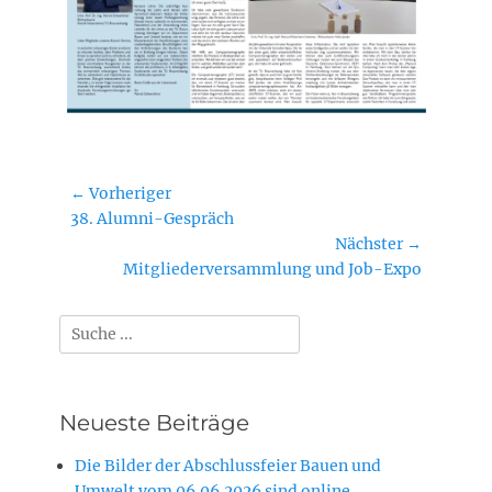
Beitragsnavigation
← Vorheriger
Vorheriger
38. Alumni-Gespräch
Beitrag:
Nächster →
Nächster
Mitgliederversammlung und Job-Expo
Beitrag:
Suchen
nach:
Neueste Beiträge
Die Bilder der Abschlussfeier Bauen und
Umwelt vom 06.06.2026 sind online.