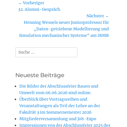
Beitragsnavigation
← Vorheriger
Vorheriger
32. Alumni-Gespräch
Beitrag:
Nächster →
Nächster
Henning Wessels neuer Juniorprofessor für
Beitrag:
„Daten-getriebene Modellierung und
Simulation mechanischer Systeme“ am IRMB
Suchen
nach:
Neueste Beiträge
Die Bilder der Abschlussfeier Bauen und
Umwelt vom 06.06.2026 sind online.
Überblick über Vortragsreihen und
Veranstaltungen als Teil der Lehre an der
Fakultät 3 im Sommersemester 2026
Mitgliederversammlung und Job-Expo
Impressionen von der Abschlussfeier 2025 des