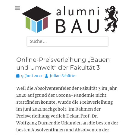
Zum
Der Ehemaligenverein der Bauingenieure, Umweltingenieure,
Alumni-Bau
Inhalt
Verkehrsingenieure und Wirtschaftsingenieure/Bau der TU
springen
Braunschweig
Carolo-
Wihelmina e. V.
Suchen
nach:
Online-Preisverleihung „Bauen
und Umwelt“ der Fakultät 3
Posted
Autor
9. Juni 2021
Julian Schütte
on
Weil die Absolventenfeier der Fakultät 3 im Jahr
2020 aufgrund der Corona-Pandemie nicht
stattfinden konnte, wurde die Preisverleihung
im Juni 2021 nachgeholt. Im Rahmen der
Preisverleihung verlieh Dekan Prof. Dr.
Wolfgang Durner die Urkunden an die besten der
besten Absolventinnen und Absolventen der